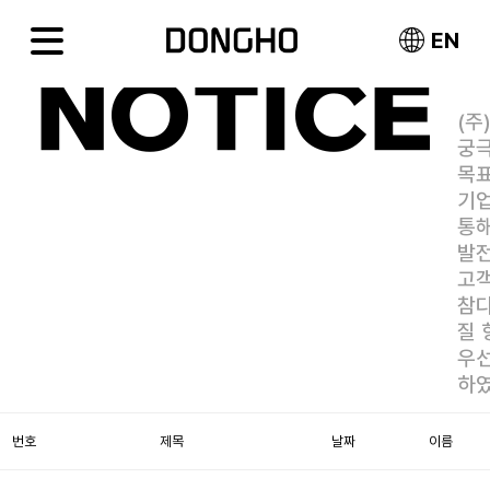
EN
NOTICE
(주
궁
목
기
통해
발
고
참
질 
우
하
번호
제목
날짜
이름