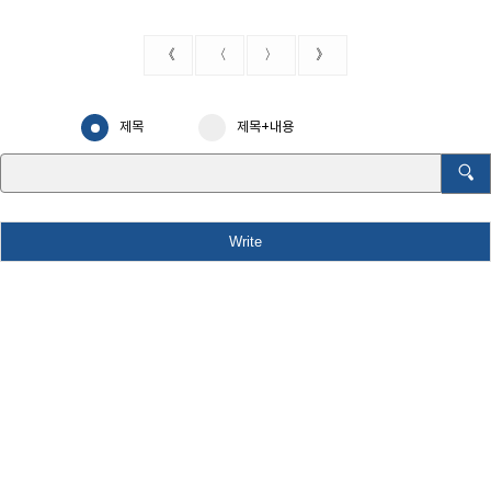
《
〈
〉
》
제목
제목+내용
Write